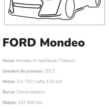
FORD Mondeo
Verze:
Mondeo IV hatchback Titanium
Uvedení do provozu:
2013
Motor:
2,0 TDCi nafta 120 kW
Barva:
Černá metalíza
Najeto:
197 600 km