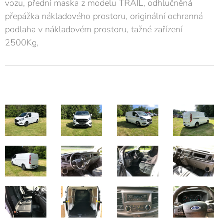
vozu, přední maska z modelu TRAIL, odhlučněná
přepážka nákladového prostoru, originální ochranná
podlaha v nákladovém prostoru, tažné zařízení
2500Kg,