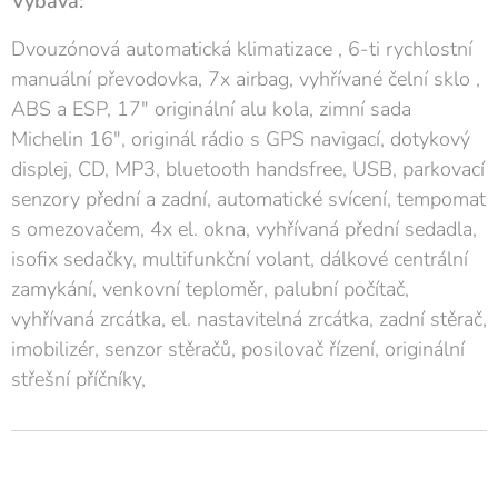
Výbava:
Dvouzónová automatická klimatizace , 6-ti rychlostní
manuální převodovka, 7x airbag, vyhřívané čelní sklo ,
ABS a ESP, 17" originální alu kola, zimní sada
Michelin 16", originál rádio s GPS navigací, dotykový
displej, CD, MP3, bluetooth handsfree, USB, parkovací
senzory přední a zadní, automatické svícení, tempomat
s omezovačem, 4x el. okna, vyhřívaná přední sedadla,
isofix sedačky, multifunkční volant, dálkové centrální
zamykání, venkovní teploměr, palubní počítač,
vyhřívaná zrcátka, el. nastavitelná zrcátka, zadní stěrač,
imobilizér, senzor stěračů, posilovač řízení, originální
střešní příčníky,