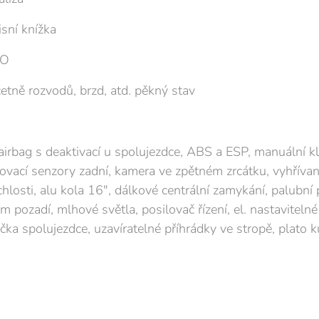
sní knížka
NO
etně rozvodů, brzd, atd. pěkný stav
airbag s deaktivací u spolujezdce, ABS a ESP, manuální kl
ovací senzory zadní, kamera ve zpětném zrcátku, vyhřívané
sti, alu kola 16", dálkové centrální zamykání, palubní po
m pozadí, mlhové světla, posilovač řízení, el. nastaviteln
ka spolujezdce, uzavíratelné příhrádky ve stropě, plato k