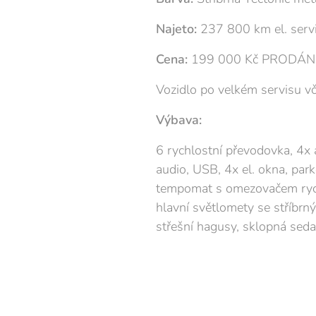
Najeto:
237 800 km el. servi
Cena:
199 000 Kč PRODÁ
Vozidlo po velkém servisu vč
Výbava:
6 rychlostní převodovka, 4x 
audio, USB, 4x el. okna, park
tempomat s omezovačem rychlo
hlavní světlomety se stříbrný
střešní hagusy, sklopná sedač