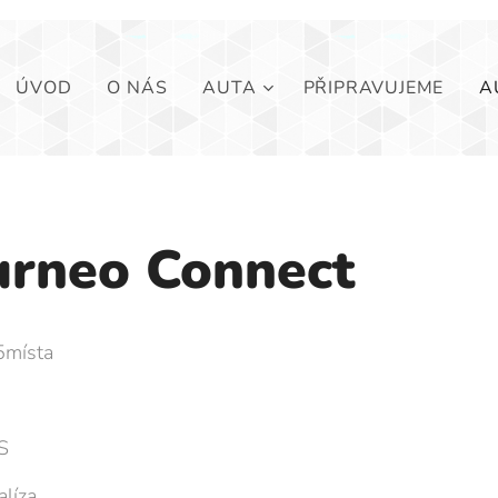
ÚVOD
O NÁS
AUTA
PŘIPRAVUJEME
A
rneo Connect
5místa
S
alíza