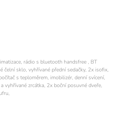
imatizace, rádio s bluetooth handsfree , BT
 čelní sklo, vyhřívané přední sedačky, 2x isofix,
čítač s teploměrem, imobilizér, denní svícení,
é a vyhřívané zrcátka, 2x boční posuvné dveře,
ufru,