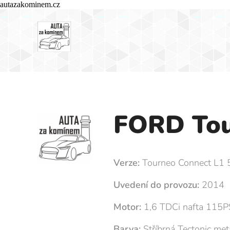
autazakominem.cz
FORD
Tou
Verze:
Tourneo Connect L1 
Uvedení do provozu:
2014
Motor:
1,6 TDCi nafta 115P
Barva:
Stříbrná Tectonic met